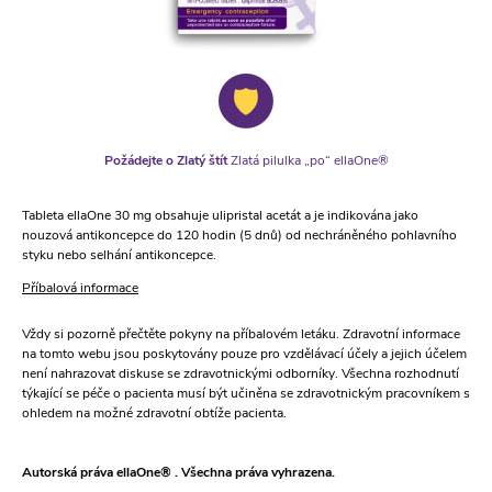
Požádejte o Zlatý štít
Zlatá pilulka „po“ ellaOne®
Tableta ellaOne 30 mg obsahuje ulipristal acetát a je indikována jako
nouzová antikoncepce do 120 hodin (5 dnů) od nechráněného pohlavního
styku nebo selhání antikoncepce.
Příbalová informace
Vždy si pozorně přečtěte pokyny na příbalovém letáku. Zdravotní informace
na tomto webu jsou poskytovány pouze pro vzdělávací účely a jejich účelem
není nahrazovat diskuse se zdravotnickými odborníky. Všechna rozhodnutí
týkající se péče o pacienta musí být učiněna se zdravotnickým pracovníkem s
ohledem na možné zdravotní obtíže pacienta.
Autorská práva ellaOne® . Všechna práva vyhrazena.