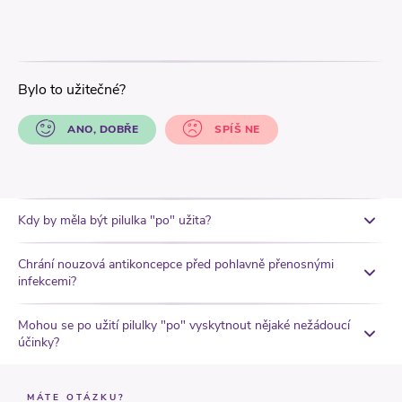
Bylo to užitečné?
ANO, DOBŘE
SPÍŠ NE
Kdy by měla být pilulka "po" užita?
Chrání nouzová antikoncepce před pohlavně přenosnými
infekcemi?
Mohou se po užití pilulky "po" vyskytnout nějaké nežádoucí
účinky?
MÁTE OTÁZKU?