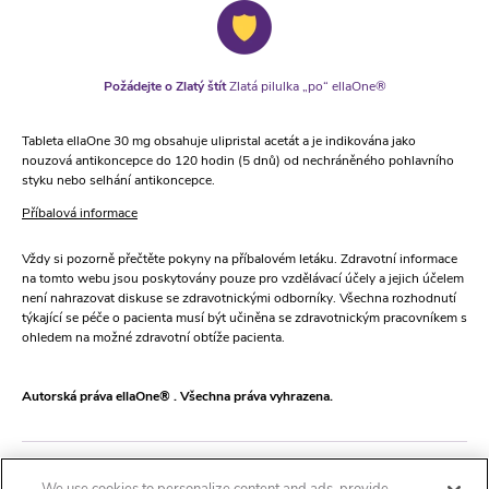
Požádejte o Zlatý štít
Zlatá pilulka „po“ ellaOne®
Tableta ellaOne 30 mg obsahuje ulipristal acetát a je indikována jako
nouzová antikoncepce do 120 hodin (5 dnů) od nechráněného pohlavního
styku nebo selhání antikoncepce.
Příbalová informace
Vždy si pozorně přečtěte pokyny na příbalovém letáku. Zdravotní informace
na tomto webu jsou poskytovány pouze pro vzdělávací účely a jejich účelem
není nahrazovat diskuse se zdravotnickými odborníky. Všechna rozhodnutí
týkající se péče o pacienta musí být učiněna se zdravotnickým pracovníkem s
ohledem na možné zdravotní obtíže pacienta.
Autorská práva ellaOne® . Všechna práva vyhrazena.
Kontakt
Oznámení o ochraně osobních údajů