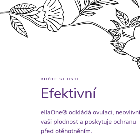
BUĎTE SI JISTI
Efektivní
ellaOne® odkládá ovulaci, neovlivn
vaši plodnost a poskytuje ochranu
před otěhotněním.