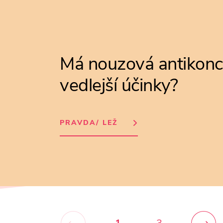
Má nouzová antikon
vedlejší účinky?
PRAVDA/ LEŽ