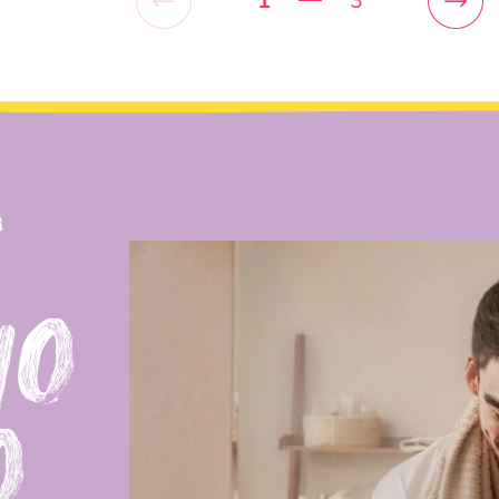
1
3
É
NO
O