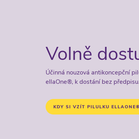
Volně dost
Účinná nouzová antikoncepční pil
ellaOne®, k dostání bez předpisu
KDY SI VZÍT PILULKU ELLAONE