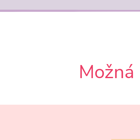
Možná 