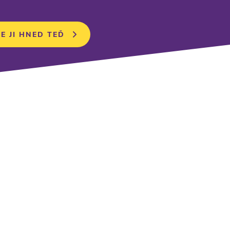
TE JI HNED TEĎ