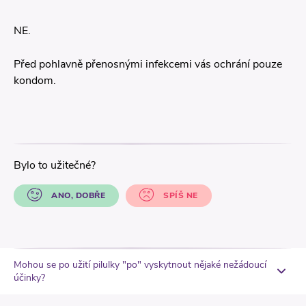
NE.
Před pohlavně přenosnými infekcemi vás ochrání pouze
kondom.
Bylo to užitečné?
ANO, DOBŘE
SPÍŠ NE
Mohou se po užití pilulky "po" vyskytnout nějaké nežádoucí
účinky?