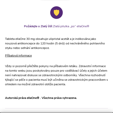
Požádejte o Zlatý štít
Zlatá pilulka „po“ ellaOne®
Tableta ellaOne 30 mg obsahuje ulipristal acetát a je indikována jako
nouzová antikoncepce do 120 hodin (5 dnů) od nechráněného pohlavního
styku nebo selhání antikoncepce.
Příbalová informace
Vždy si pozorně přečtěte pokyny na příbalovém letáku. Zdravotní informace
na tomto webu jsou poskytovány pouze pro vzdělávací účely a jejich účelem
není nahrazovat diskuse se zdravotnickými odborníky. Všechna rozhodnutí
týkající se péče o pacienta musí být učiněna se zdravotnickým pracovníkem s
ohledem na možné zdravotní obtíže pacienta.
Autorská práva ellaOne® . Všechna práva vyhrazena.