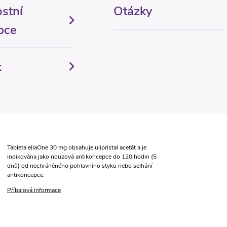
stní
Otázky
pce
k
Tableta ellaOne 30 mg obsahuje ulipristal acetát a je
indikována jako nouzová antikoncepce do 120 hodin (5
dnů) od nechráněného pohlavního styku nebo selhání
antikoncepce.
Příbalová informace