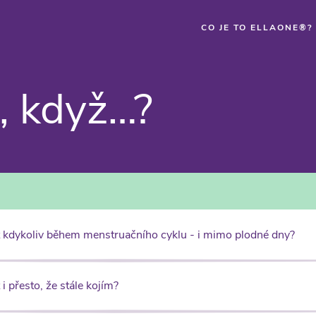
CO JE TO ELLAONE®?
, když…?
 kdykoliv během menstruačního cyklu - i mimo plodné dny?
i přesto, že stále kojím?