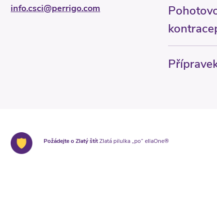
info.csci@perrigo.com
Pohotovo
kontrace
Příprave
Požádejte o Zlatý štít
Zlatá pilulka „po“ ellaOne®