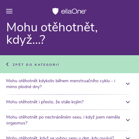
Mohu otěhotnět,
když…?
ZPĚT DO KATEGORIÍ
Mohu otěhotnět kdykoliv během menstruačního cyklu - i
mimo plodné dny?
Mohu otěhotnět i přesto, že stále kojím?
Mohu otěhotnět po nechráněném sexu, i když jsem neměla
orgasmus?
Mohu otěhotnět, když se vyhnu sexu v den, kdy ovuluji?