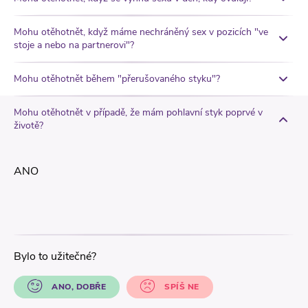
Mohu otěhotnět, když máme nechráněný sex v pozicích "ve
stoje a nebo na partnerovi"?
Mohu otěhotnět během "přerušovaného styku"?
Mohu otěhotnět v případě, že mám pohlavní styk poprvé v
životě?
ANO
Bylo to užitečné?
ANO, DOBŘE
SPÍŠ NE